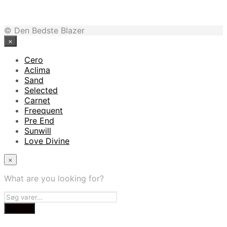
1.299,00
kr.
973,99
kr.
© Den Bedste Blazer
×
Cero
Aclima
Sand
Selected
Carnet
Freequent
Pre End
Sunwill
Love Divine
×
What are you looking for?