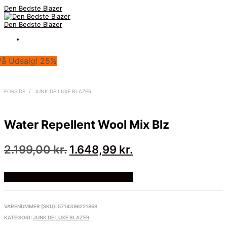
Den Bedste Blazer
Den Bedste Blazer
På Udsalg! 25%
FORSIDE
/
JUNK DE LUXE BLAZER
Water Repellent Wool Mix Blz
Den
Den
2.199,00
kr.
1.648,99
kr.
oprindelige
aktuelle
pris
pris
Bedste Pris Fundet på Price Index
var:
er:
2.199,00 kr..
1.648,99 kr..
VARENUMMER (SKU):
5714396221868
KATEGORI:
JUNK DE LUXE BLAZER