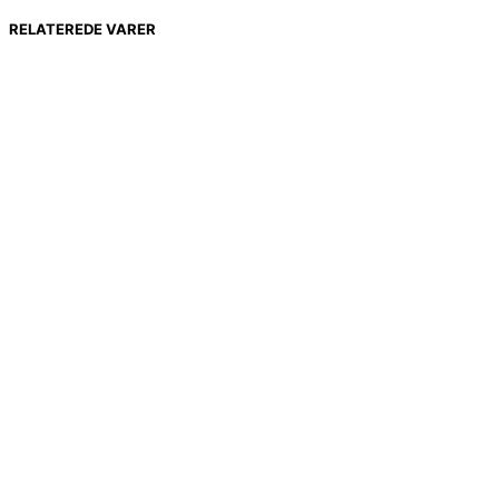
RELATEREDE VARER
2.499,00
kr.
1.873,99
kr.
999,00
kr.
748,99
kr.