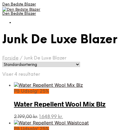
Den Bedste Blazer
Den Bedste Blazer
Junk De Luxe Blazer
Forside
/
Junk De Luxe Blazer
Viser 4 resultater
På Udsalg! 25%
Water Repellent Wool Mix Blz
Den
Den
2.199,00
kr.
1.648,99
kr.
oprindelige
aktuelle
pris
pris
På Udsalg! 25%