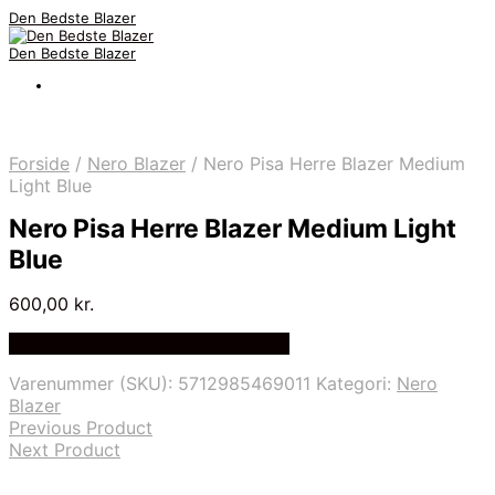
Den Bedste Blazer
Den Bedste Blazer
Forside
/
Nero Blazer
/
Nero Pisa Herre Blazer Medium
Light Blue
Nero Pisa Herre Blazer Medium Light
Blue
600,00
kr.
Bedste Pris Fundet på Price Index
Varenummer (SKU):
5712985469011
Kategori:
Nero
Blazer
Previous Product
Next Product