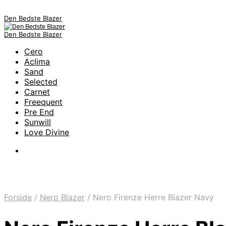
Den Bedste Blazer
Den Bedste Blazer
Cero
Aclima
Sand
Selected
Carnet
Freequent
Pre End
Sunwill
Love Divine
Forside
/
Nero Blazer
/
Nero Firenze Herre Blazer Navy