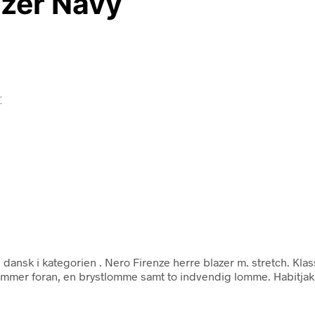
azer Navy
r
 dansk i kategorien
. Nero Firenze herre blazer m. stretch. Kla
lommer foran, en brystlomme samt to indvendig lomme. Habitja