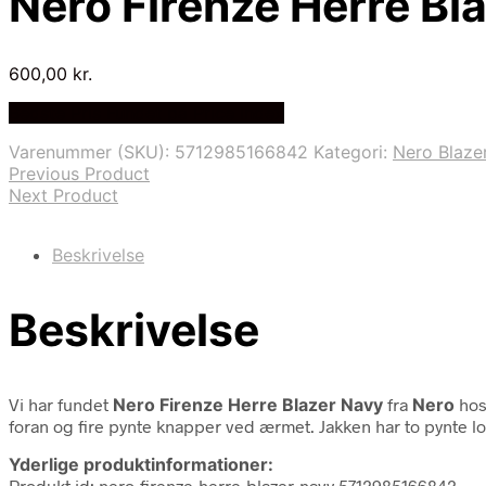
Nero Firenze Herre Bl
600,00
kr.
Bedste Pris Fundet på Price Index
Varenummer (SKU):
5712985166842
Kategori:
Nero Blaze
Previous Product
Next Product
Beskrivelse
Beskrivelse
Vi har fundet
Nero Firenze Herre Blazer Navy
fra
Nero
hos
foran og fire pynte knapper ved ærmet. Jakken har to pynte 
Yderlige produktinformationer:
Produkt id: nero-firenze-herre-blazer-navy 5712985166842