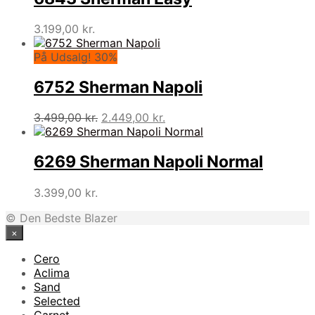
3.199,00
kr.
På Udsalg! 30%
6752 Sherman Napoli
Den
Den
3.499,00
kr.
2.449,00
kr.
oprindelige
aktuelle
pris
pris
var:
er:
6269 Sherman Napoli Normal
3.499,00 kr..
2.449,00 kr..
3.399,00
kr.
© Den Bedste Blazer
×
Cero
Aclima
Sand
Selected
Carnet