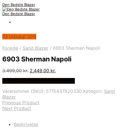
Den Bedste Blazer
Den Bedste Blazer
På Udsalg! 30%
Forside
/
Sand Blazer
/
6903 Sherman Napoli
6903 Sherman Napoli
Den
Den
3.499,00
kr.
2.449,00
kr.
oprindelige
aktuelle
Bedste Pris Fundet på Price Index
pris
pris
var:
er:
Varenummer (SKU):
5715437820330
Kategori:
Sand
3.499,00 kr..
2.449,00 kr..
Blazer
Previous Product
Next Product
Beskrivelse