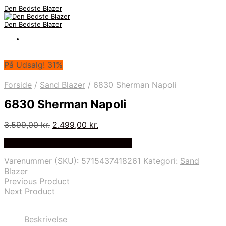
Den Bedste Blazer
Den Bedste Blazer
På Udsalg! 31%
Forside
/
Sand Blazer
/
6830 Sherman Napoli
6830 Sherman Napoli
Den
Den
3.599,00
kr.
2.499,00
kr.
oprindelige
aktuelle
Bedste Pris Fundet på Price Index
pris
pris
var:
er:
Varenummer (SKU):
5715437418261
Kategori:
Sand
3.599,00 kr..
2.499,00 kr..
Blazer
Previous Product
Next Product
Beskrivelse