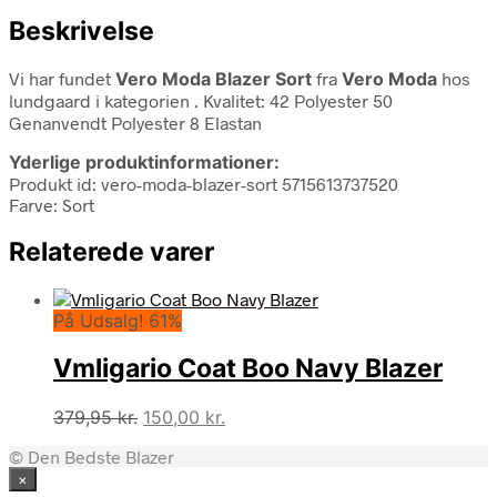
Beskrivelse
Vi har fundet
Vero Moda Blazer Sort
fra
Vero Moda
hos
lundgaard i kategorien
. Kvalitet: 42 Polyester 50
Genanvendt Polyester 8 Elastan
Yderlige produktinformationer:
Produkt id: vero-moda-blazer-sort 5715613737520
Farve: Sort
Relaterede varer
På Udsalg! 61%
Vmligario Coat Boo Navy Blazer
Den
Den
379,95
kr.
150,00
kr.
oprindelige
aktuelle
© Den Bedste Blazer
pris
pris
×
var:
er: