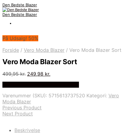
Den Bedste Blazer
Den Bedste Blazer
På Udsalg! 50%
Forside
/
Vero Moda Blazer
/
Vero Moda Blazer Sort
Vero Moda Blazer Sort
Den
Den
499,95
kr.
249,98
kr.
oprindelige
aktuelle
Bedste Pris Fundet på Price Index
pris
pris
var:
er:
Varenummer (SKU):
5715613737520
Kategori:
Vero
499,95 kr..
249,98 kr..
Moda Blazer
Previous Product
Next Product
Beskrivelse