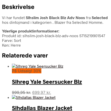
Beskrivelse
Vi har fundet
Slhslim Josh Black Blz Adv Noos
fra
Selected
hos dintojmand i kategorien
. Blazer fra Selected Homme.
Yderlige produktinformationer:
Produkt id: slhslim-josh-black-blz-adv-noos 5715219901547
Farve: Sort
Køn: Herre
Relaterede varer
På Udsalg! 30%
Slhreg Yale Seersucker Blz
Den
Den
999,95
kr.
699,97
kr.
oprindelige
aktuelle
pris
pris
Slhdallas Blazer Jacket
var:
er: