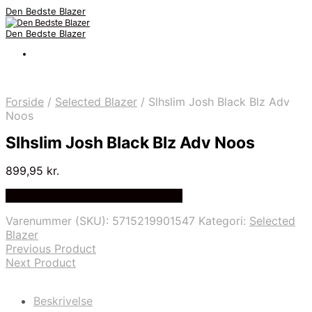
Den Bedste Blazer
Den Bedste Blazer
Forside
/
Selected Blazer
/
Slhslim Josh Black Blz Adv
Noos
Slhslim Josh Black Blz Adv Noos
899,95
kr.
Bedste Pris Fundet på Price Index
Varenummer (SKU):
5715219901547
Kategori:
Selected
Blazer
Previous Product
Next Product
Beskrivelse