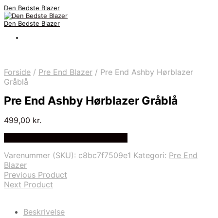
Den Bedste Blazer
Den Bedste Blazer
Forside
/
Pre End Blazer
/
Pre End Ashby Hørblazer
Gråblå
Pre End Ashby Hørblazer Gråblå
499,00
kr.
Bedste Pris Fundet på Price Index
Varenummer (SKU):
c8bc7f7509e1
Kategori:
Pre End
Blazer
Previous Product
Next Product
Beskrivelse