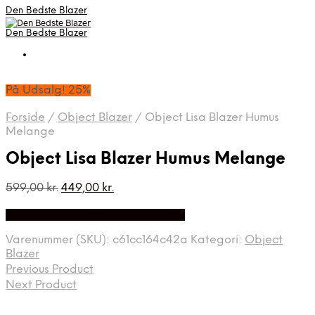
Den Bedste Blazer
Den Bedste Blazer
På Udsalg! 25%
Forside
/
Object Blazer
/
Object Lisa Blazer Humus
Melange
Object Lisa Blazer Humus Melange
Den
Den
599,00
kr.
449,00
kr.
oprindelige
aktuelle
Bedste Pris Fundet på Price Index
pris
pris
var:
er:
Varenummer (SKU):
c61cc164c42a
Kategori:
Object
599,00 kr..
449,00 kr..
Blazer
Previous Product
Next Product