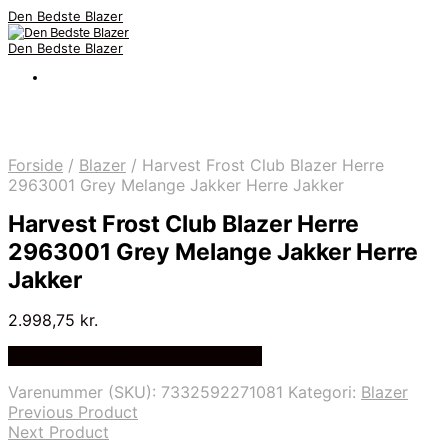
Den Bedste Blazer
Den Bedste Blazer
Forside
/
Blazer
/
Harvest Frost Club Blazer Herre
2963001 Grey Melange Jakker Herre Jakker
Harvest Frost Club Blazer Herre
2963001 Grey Melange Jakker Herre
Jakker
2.998,75
kr.
Bedste Pris Fundet på Price Index
Varenummer (SKU):
7332592271081
Kategori:
Blazer
Previous Product
Next Product