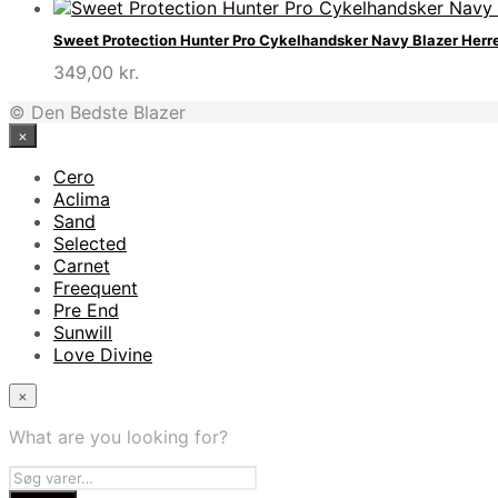
oprindelige
aktuelle
pris
pris
Sweet Protection Hunter Pro Cykelhandsker Navy Blazer Herr
var:
er:
349,00
kr.
1.800,00 kr..
1.260,00 kr..
© Den Bedste Blazer
×
Cero
Aclima
Sand
Selected
Carnet
Freequent
Pre End
Sunwill
Love Divine
×
What are you looking for?