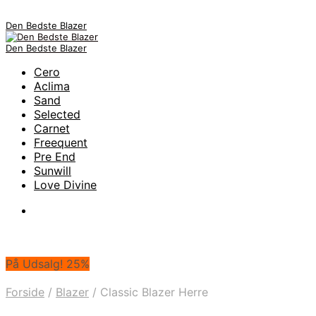
Den Bedste Blazer
Den Bedste Blazer
Cero
Aclima
Sand
Selected
Carnet
Freequent
Pre End
Sunwill
Love Divine
På Udsalg! 25%
Forside
/
Blazer
/
Classic Blazer Herre