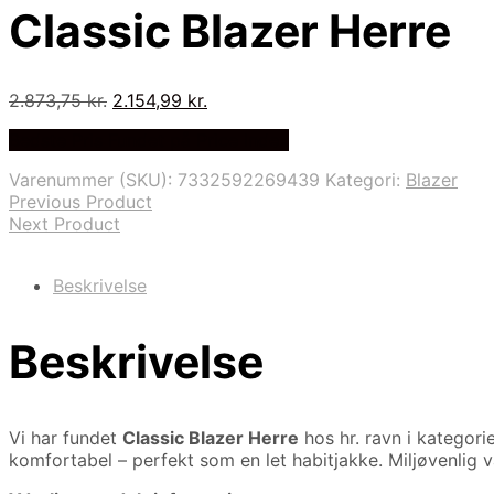
Classic Blazer Herre
Den
Den
2.873,75
kr.
2.154,99
kr.
oprindelige
aktuelle
Bedste Pris Fundet på Price Index
pris
pris
var:
er:
Varenummer (SKU):
7332592269439
Kategori:
Blazer
2.873,75 kr..
2.154,99 kr..
Previous Product
Next Product
Beskrivelse
Beskrivelse
Vi har fundet
Classic Blazer Herre
hos hr. ravn i kategor
komfortabel – perfekt som en let habitjakke. Miljøvenlig 