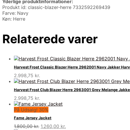
Yderlige produktinformationer:
Produkt id: classic-blazer-herre 7332592269439
Farve: Navy
Køn: Herre
Relaterede varer
Harvest Frost Classic Blazer Herre 2962001 Navy Jakker Harv
2.998,75
kr.
Harvest Frost Club Blazer Herre 2963001 Grey Melange Jakke
2.998,75
kr.
På Udsalg! 30%
Fame Jersey Jacket
Den
Den
1.800,00
kr.
1.260,00
kr.