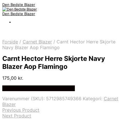
Den Bedste Blazer
Den Bedste Blazer
Forside
/
Carnet Blazer
/
Carnt Hector Herre Skjorte
Navy Blazer Aop Flamingo
Carnt Hector Herre Skjorte Navy
Blazer Aop Flamingo
175,00
kr.
Bedste Pris Fundet på Price Index
Varenummer (SKU):
5712985749366
Kategori:
Carnet
Blazer
Previous Product
Next Product