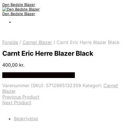
Den Bedste Blazer
Den Bedste Blazer
Forside
/
Carnet Blazer
/
Carnt Eric Herre Blazer Black
Carnt Eric Herre Blazer Black
400,00
kr.
Bedste Pris Fundet på Price Index
Varenummer (SKU):
5712985132359
Kategori:
Carnet
Blazer
Previous Product
Next Product
Beskrivelse