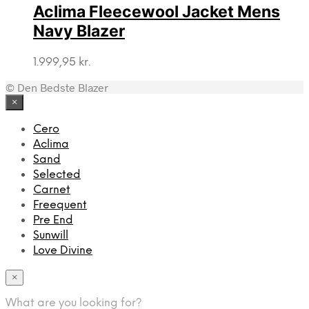
Aclima Fleecewool Jacket Mens
Navy Blazer
1.999,95
kr.
© Den Bedste Blazer
×
Cero
Aclima
Sand
Selected
Carnet
Freequent
Pre End
Sunwill
Love Divine
×
What are you looking for?