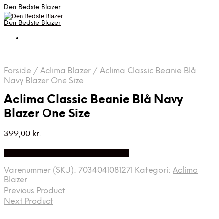
Den Bedste Blazer
Den Bedste Blazer
Forside
/
Aclima Blazer
/
Aclima Classic Beanie Blå
Navy Blazer One Size
Aclima Classic Beanie Blå Navy
Blazer One Size
399,00
kr.
Bedste Pris Fundet på Price Index
Varenummer (SKU):
7034041081271
Kategori:
Aclima
Blazer
Previous Product
Next Product