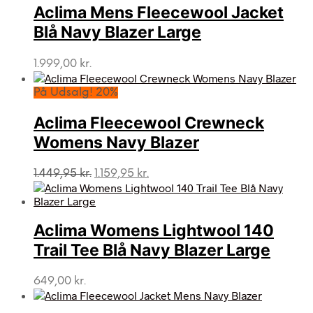
Aclima Mens Fleecewool Jacket
Blå Navy Blazer Large
1.999,00
kr.
På Udsalg! 20%
Aclima Fleecewool Crewneck
Womens Navy Blazer
Den
Den
1.449,95
kr.
1.159,95
kr.
oprindelige
aktuelle
pris
pris
var:
er:
Aclima Womens Lightwool 140
1.449,95 kr..
1.159,95 kr..
Trail Tee Blå Navy Blazer Large
649,00
kr.