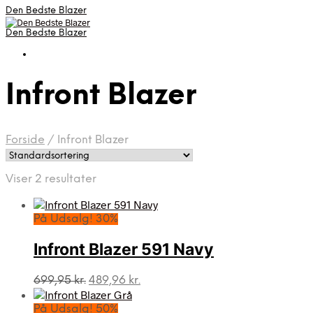
Den Bedste Blazer
Den Bedste Blazer
Infront Blazer
Forside
/
Infront Blazer
Viser 2 resultater
På Udsalg! 30%
Infront Blazer 591 Navy
Den
Den
699,95
kr.
489,96
kr.
oprindelige
aktuelle
pris
pris
På Udsalg! 50%